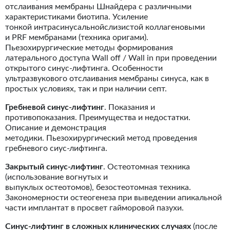
отслаивания мембраны Шнайдера с различными
характеристиками биотипа. Усиление
тонкой интрасинусальнойслизистой коллагеновыми
и PRF мембранами (техника оригами).
Пьезохирургические методы формирования
латерального доступа Wall off / Wall in при проведении
открытого синус-лифтинга. Особенности
ультразвукового отслаивания мембраны синуса, как в
простых условиях, так и при наличии септ.
Гребневой синус-лифтинг
. Показания и
противопоказания. Преимущества и недостатки.
Описание и демонстрация
методики. Пьезохирургический метод проведения
гребневого сиус-лифтинга.
Закрытый синус-лифтинг
. Остеотомная техника
(использование вогнутых и
выпуклых остеотомов), безостеотомная техника.
Закономерности остеогенеза при выведении апикальной
части имплантат в просвет гайморовой пазухи.
Синус-лифтинг в сложных клинических случаях
(после