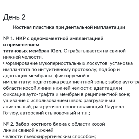
День 2
Костная пластика при дентальной имплантации
№ 1.
НКР с одномоментной имплантацией
и применением
титановых мембран iGen.
Отрабатывается на свиной
нижней челюсти.
Формирование мукопериостальных лоскутов; установка
имплантата по интуитивному протоколу; подбор и
адаптация мембраны, фиксируемой к
имплантату; подготовка реципиентной зоны; забор аутотр
области косой линии нижней челюсти; адаптация и
фиксация ауто-графта и мембран в реципиентной зоне;
ушивание с использованием швов: разгрузочный
апикальный, разгрузочно-сопоставляющий Лаурелл-
Готлоу, авторский стыковочный и т.п.;
№ 2.
Забор костного блока
с области косой
линии свиной нижней
челюсти пьезохирургическим способом;