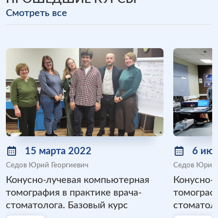
Cмотреть все
15 марта 2022
6 ию
Седов Юрий Георгиевич
Седов Юрий 
Конусно-лучевая компьютерная
Конусно-
томография в практике врача-
томографи
стоматолога. Базовый курс
стоматоло