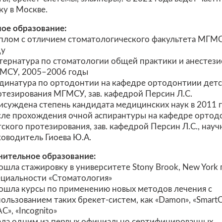
ку в Москве.
ое образование:
плом с отличием стоматологического факультета МГМС
ду
тернатура по стоматологии общей практики и анестез
МСУ, 2005–2006 годы
динатура по ортодонтии на кафедре ортодонтиии детс
отезирования МГМСУ, зав. кафедрой Персин Л.С.
исуждена степень кандидата медицинских наук в 2011 
сле прохождения очной аспирантуры на кафедре ортод
ского протезирования, зав. кафедрой Персин Л.С., нау
ководитель Гиоева Ю.А.
ительное образование:
шла стажировку в университете Stony Brook, New York 
ециальности «Стоматология»
ошла курсы по применению новых методов лечения с
ользованием таких брекет-систем, как «Damon», «SmartC
C», «Incognito»
ала одним из первых официально сертифицированных