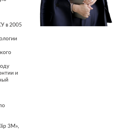
У в 2005
иологии
кого
году
онтии и
чный
по
lip 3M»,