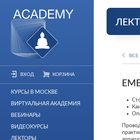
ЛЕК
ВСЕ
ВХОД
КОРЗИНА
ЕМЕ
КУРСЫ В МОСКВЕ
Ст
ВИРТУАЛЬНАЯ АКАДЕМИЯ
Ка
Оп
ВЕБИНАРЫ
Провод
ВИДЕОКУРСЫ
практи
ЛЕКТОРЫ
аппара