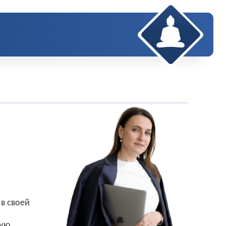
в своей
ную