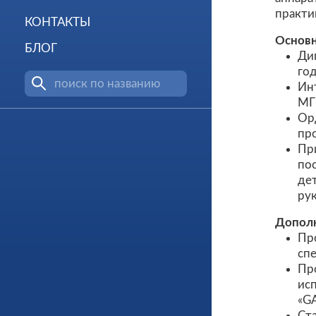
практи
КОНТАКТЫ
Основн
БЛОГ
Ди
го
Ин
МГ
Ор
пр
Пр
по
дет
ру
Дополн
Про
сп
Пр
исп
«GA
Ст