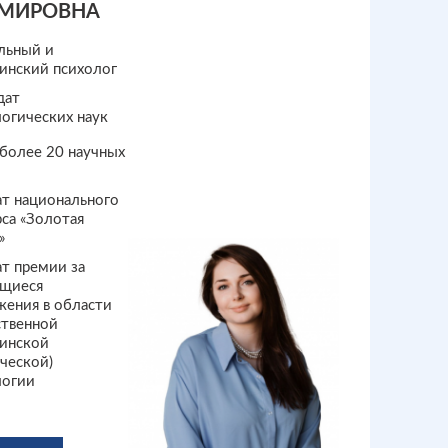
МИРОВНА
льный и
инский психолог
дат
огических наук
более 20 научных
ат национального
са «Золотая
»
т премии за
щиеся
жения в области
ственной
инской
ческой)
логии