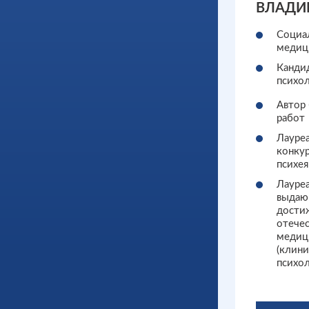
ВЛАДИ
Социа
медиц
Канди
психол
Автор 
работ
Лауре
конкур
психея
Лауреа
выдаю
дости
отече
медиц
(клини
психо