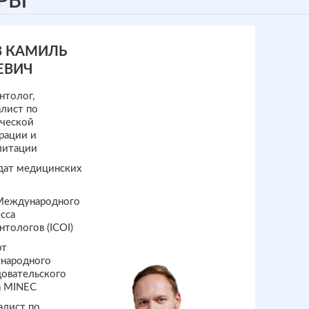
РЫ
В КАМИЛЬ
ЕВИЧ
нтолог,
алист по
ической
рации и
литации
дат медицинских
Международного
сса
тологов (ICOI)
рт
народного
довательского
а MINEC
алист по