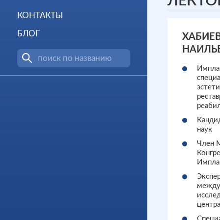
ЛЕКТО
КОНТАКТЫ
БЛОГ
ХАБИЕ
НАИЛЬ
Импла
специ
эстет
рестав
реаби
Канди
наук
Член 
Конгре
Имплан
Экспе
между
иссле
центр
Специ