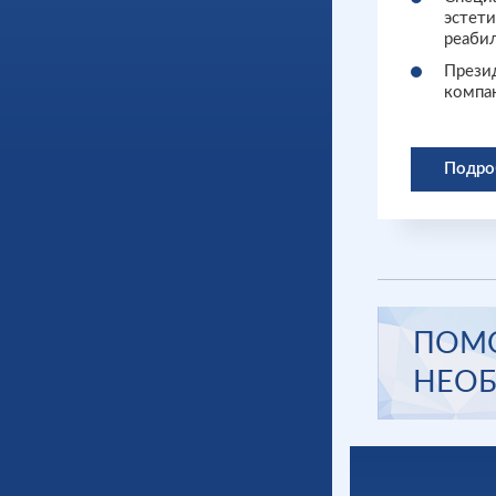
эстет
реаби
Прези
компа
Подро
ПОМО
НЕОБ