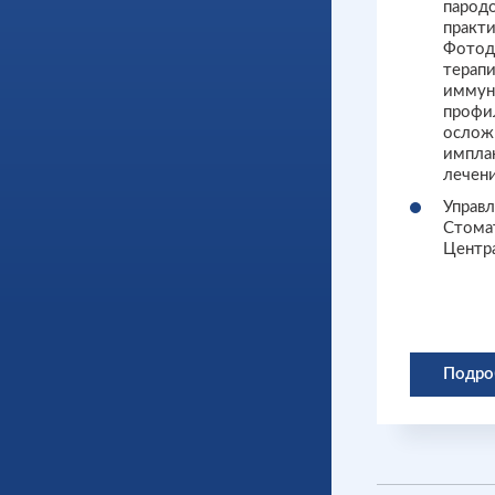
парод
практ
Фотод
терапи
иммун
профи
ослож
импла
лечен
Управ
Стома
Центра
Подро