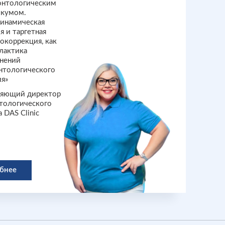
онтологическим
икумом.
инамическая
я и таргетная
окоррекция, как
лактика
нений
нтологического
ия»
ляющий директор
тологического
 DAS Clinic
бнее