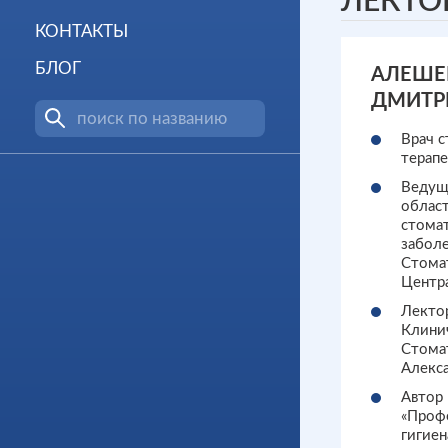
ЛЕКТО
КОНТАКТЫ
БЛОГ
АЛЕШЕ
ДМИТР
Врач 
терапе
Ведущ
облас
стома
забол
Стома
Центра
Лекто
Клини
Стома
Алекс
Автор 
«Проф
гигиен