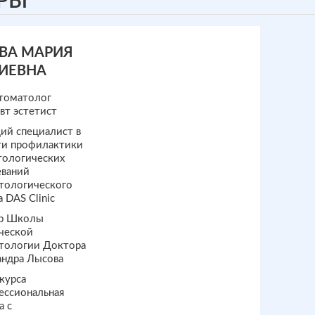
РЫ
ВА МАРИЯ
ИЕВНА
стоматолог
вт эстетист
ий специалист в
ти профилактики
тологических
еваний
тологического
 DAS Clinic
р Школы
ческой
тологии Доктора
андра Лысова
курса
ессиональная
а с