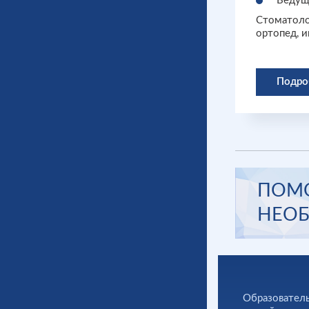
Ведущ
Стоматоло
ортопед, 
Подро
ПОМО
НЕОБ
Образователь