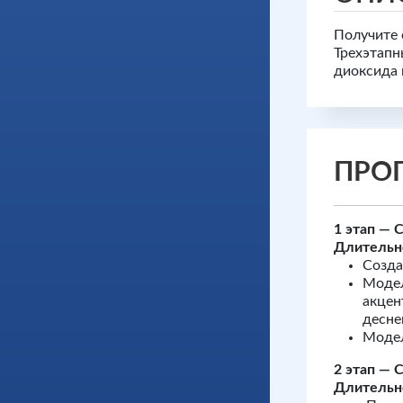
Получите 
Трехэтапн
диоксида 
ПРО
1 этап —
Длительно
Cозда
Модел
акцен
десне
Модел
2 этап — 
Длительно