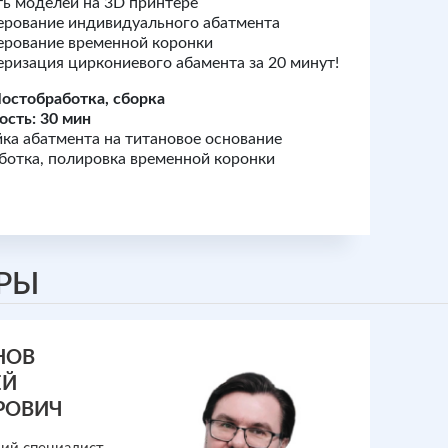
ь моделей на 3D принтере
рование индивидуального абатмента
рование временной коронки
ризация циркониевого абамента за 20 минут!
Постобработка, сборка
сть: 30 мин
ка абатмента на титановое основание
отка, полировка временной коронки
РЫ
НОВ
ЕЙ
РОВИЧ