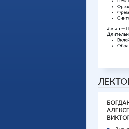
Печат
Фрезе
Фрезе
Синте
З этап — 
Длительно
Вклей
Обраб
ЛЕКТО
БОГДА
АЛЕКС
ВИКТО