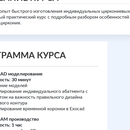
опыт быстрого изготовления индивидуальных циркониевых
ый практический курс с подробным разбором особенностей
циркония.
ГРАММА КУРСА
 САD моделирование
сть: 30 минут
ние моделей
ирование индивидуального абатмента с
том на важность правильного дизайна
вого контура
ирование временной коронки в Exocad
САМ производство
сть: 1 час