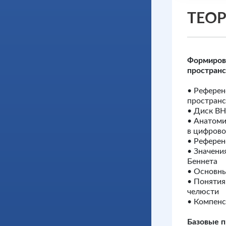
ТЕО
Формиров
пространс
• Референ
пространс
• Диск ВН
• Анатоми
в цифрово
• Референ
• Значени
Беннета
• Основны
• Поняти
челюсти
• Компен
Базовые 