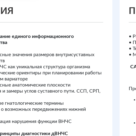
РИЯ
П
ание единого информационного
• Р
тва
• 
• 
сные значения размеров внутрисуставных
• 
тв
ЧС как уникальная структура организма
CA
ческие ориентиры при планировании работы
м вариаторе
сные анатомические плоскости
Пр
я и замеры углов суставного пути. ССП, СРП,
е гнатологические термины
я о возможных передвижениях нижней
сация нарушения функции ВНЧС
принципы диагностики дВНЧС