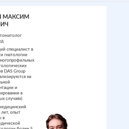
Н МАКСИМ
ВИЧ
стоматолог
ед
ий специалист в
ти гнатологии
многопрофильных
тологических
ов DAS Group
ализируются на
льной
нтации и
ировании в
х случаях)
едицинский
 лет, опыт
ы в
едической
тологии более 5