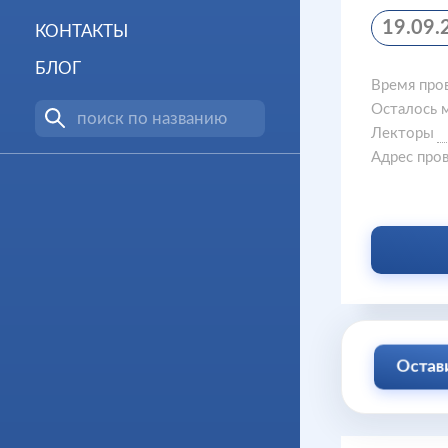
19.09.
КОНТАКТЫ
БЛОГ
Время про
Осталось 
Лекторы
Адрес про
Остави