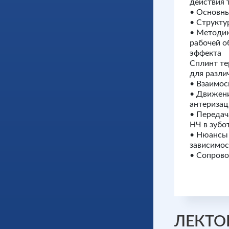
действия 
• Основны
• Структу
• Методик
рабочей о
эффекта
Сплинт те
для разли
• Взаимос
• Движени
антеризац
• Передач
НЧ в зубо
• Нюансы 
зависимос
• Сопрово
ЛЕКТО