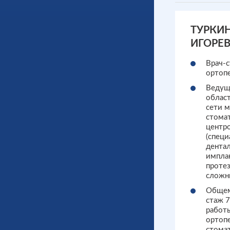
ТУРКИ
ИГОРЕ
Врач-
ортоп
Ведущ
облас
сети 
стома
центр
(специ
дента
импла
протез
сложны
Общем
стаж 7
работ
ортоп
стома