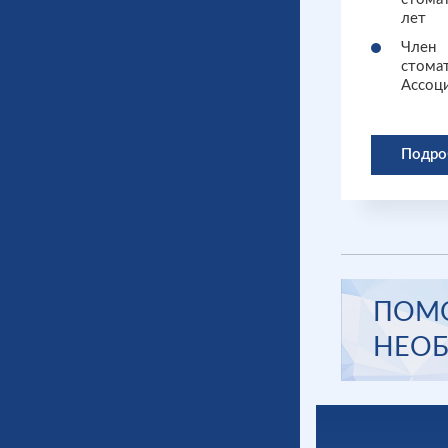
лет
Член
стома
Ассоц
Подро
ПОМО
НЕОБ