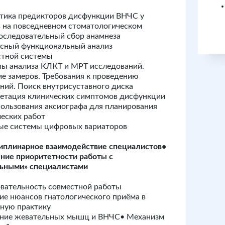
тика предикторов дисфункции ВНЧС у
 на повседневном стоматологическом
оследовательный сбор анамнеза
ксный функциональный анализ
стной системы
ы анализа КЛКТ и МРТ исследований.
е замеров. Требования к проведению
ний. Поиск внутрисуставного диска
етация клинических симптомов дисфункции
пользования аксиографа для планирования
еских работ
ые системы цифровых вариаторов
плинарное взаимодействие специалистов•
ние приоритетности работы с
льными» специалистами
вательность совместной работы
ие нюансов гнатологического приёма в
ную практику
ание жевательных мышц и ВНЧС• Механизм