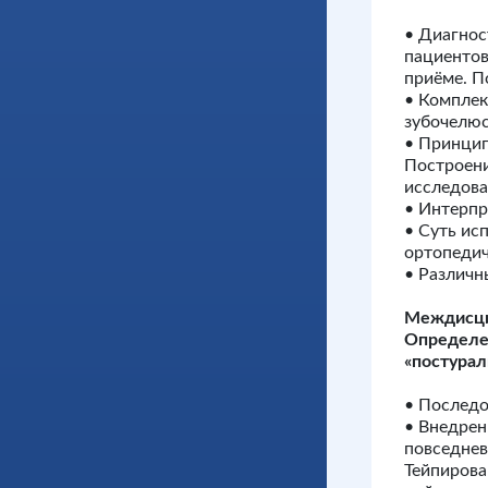
• Диагнос
пациентов
приёме. П
• Компле
зубочелю
• Принцип
Построени
исследова
• Интерпр
• Суть ис
ортопедич
• Различн
Междисци
Определе
«постура
• Последо
• Внедрен
повседнев
Тейпиров